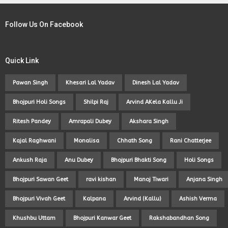
Follow Us On Facebook
Quick Link
Pawan Singh
Khesari Lal Yadav
Dinesh Lal Yadav
Bhojpuri Holi Songs
Shilpi Raj
Arvind AKela Kallu Ji
Ritesh Pandey
Amrapali Dubey
Akshara Singh
Kajal Raghwani
Monalisa
Chhath Song
Rani Chatterjee
Ankush Raja
Anu Dubey
Bhojpuri Bhakti Song
Holi Songs
Bhojpuri Sawan Geet
ravi kishan
Manoj Tiwari
Anjana Singh
Bhojpuri Vivah Geet
Kalpana
Arvind (Kallu)
Ashish Verma
Khushbu Uttam
Bhojpuri Kanwar Geet
Rakshabandhan Song