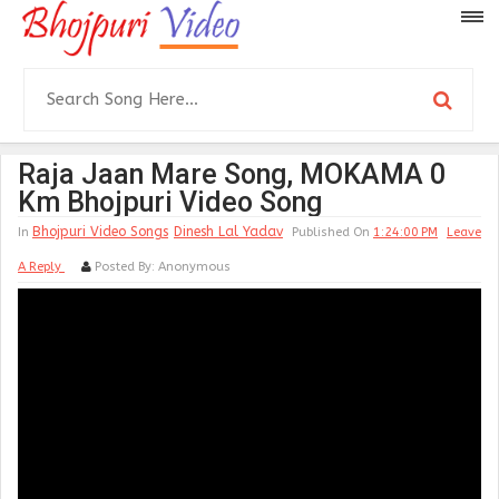
Raja Jaan Mare Song, MOKAMA 0
Km Bhojpuri Video Song
Bhojpuri Video Songs
Dinesh Lal Yadav
In
Published On
1:24:00 PM
Leave
A Reply
Posted By:
Anonymous